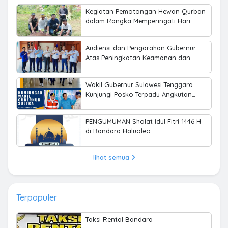
Kegiatan Pemotongan Hewan Qurban
dalam Rangka Memperingati Hari
Raya Idul Adha 1445 H
Audiensi dan Pengarahan Gubernur
Atas Peningkatan Keamanan dan
Keselamatan Penerbangan di Bandara
Haluoleo
Wakil Gubernur Sulawesi Tenggara
Kunjungi Posko Terpadu Angkutan
Lebaran 2025 di Bandara Haluoleo
PENGUMUMAN Sholat Idul Fitri 1446 H
di Bandara Haluoleo
lihat semua
Terpopuler
Taksi Rental Bandara