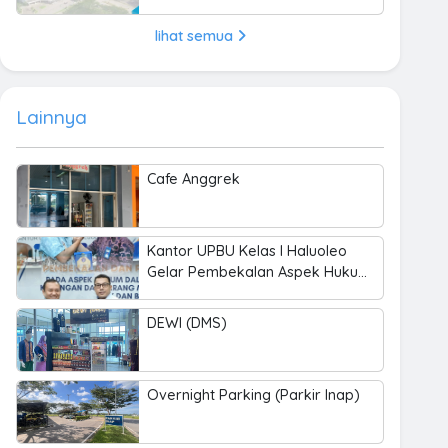
lihat semua
Lainnya
Cafe Anggrek
Kantor UPBU Kelas I Haluoleo
Gelar Pembekalan Aspek Hukum
dalam Pengelolaan Keuangan
dan BMN
DEWI (DMS)
Overnight Parking (Parkir Inap)