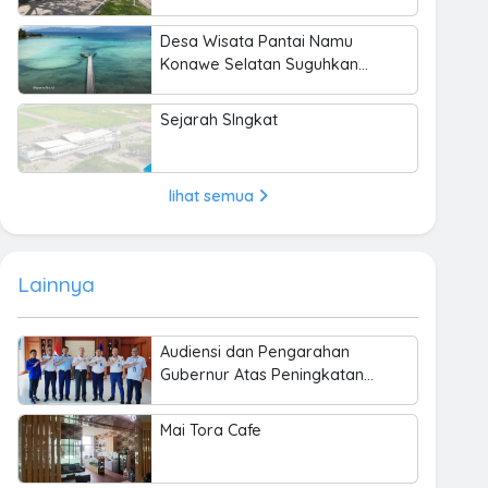
Desa Wisata Pantai Namu
Konawe Selatan Suguhkan
Keindahan Bahari hingga
Kearifan Lokal
Sejarah SIngkat
lihat semua
Lainnya
Audiensi dan Pengarahan
Gubernur Atas Peningkatan
Keamanan dan Keselamatan
Penerbangan di Bandara
Mai Tora Cafe
Haluoleo