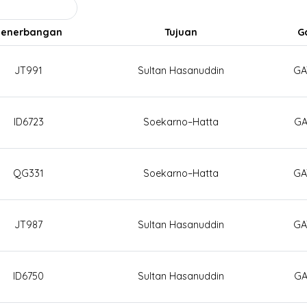
Penerbangan
Tujuan
G
JT991
Sultan Hasanuddin
GA
ID6723
Soekarno–Hatta
GA
QG331
Soekarno–Hatta
GA
JT987
Sultan Hasanuddin
GA
ID6750
Sultan Hasanuddin
GA