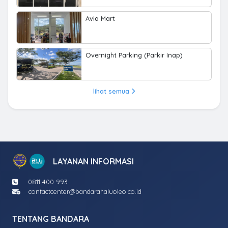
Avia Mart
Overnight Parking (Parkir Inap)
lihat semua
LAYANAN INFORMASI
0811 400 993
contactcenter@bandarahaluoleo.co.id
TENTANG BANDARA