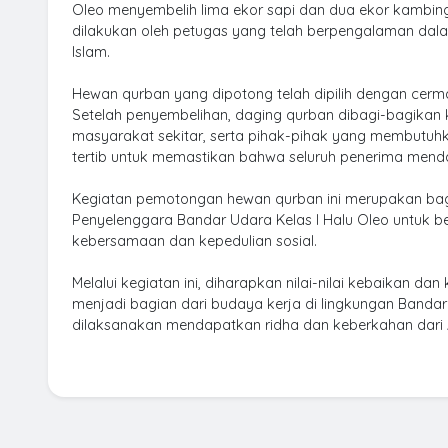
Oleo menyembelih lima ekor sapi dan dua ekor kambing.
dilakukan oleh petugas yang telah berpengalaman dal
Islam.
Hewan qurban yang dipotong telah dipilih dengan cerm
Setelah penyembelihan, daging qurban dibagi-bagikan
masyarakat sekitar, serta pihak-pihak yang membutuhk
tertib untuk memastikan bahwa seluruh penerima mend
Kegiatan pemotongan hewan qurban ini merupakan ba
Penyelenggara Bandar Udara Kelas I Halu Oleo untuk b
kebersamaan dan kepedulian sosial.
Melalui kegiatan ini, diharapkan nilai-nilai kebaikan d
menjadi bagian dari budaya kerja di lingkungan Banda
dilaksanakan mendapatkan ridha dan keberkahan dari 