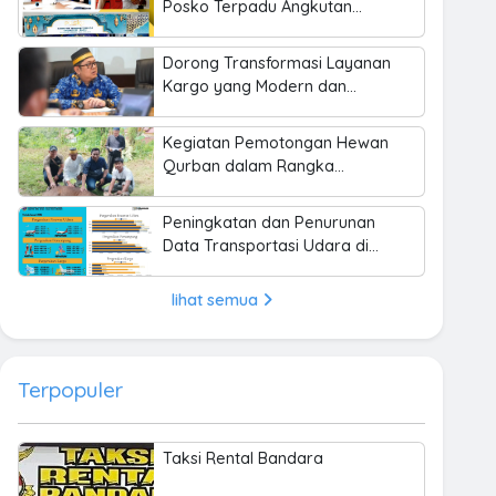
Posko Terpadu Angkutan
Lebaran 2025 di Bandara
Haluoleo
Dorong Transformasi Layanan
Kargo yang Modern dan
Profesional
Kegiatan Pemotongan Hewan
Qurban dalam Rangka
Memperingati Hari Raya Idul
Adha 1445 H
Peningkatan dan Penurunan
Data Transportasi Udara di
Bandara Halu Oleo Kendari
Tahun 2021-2024
lihat semua
Terpopuler
Taksi Rental Bandara