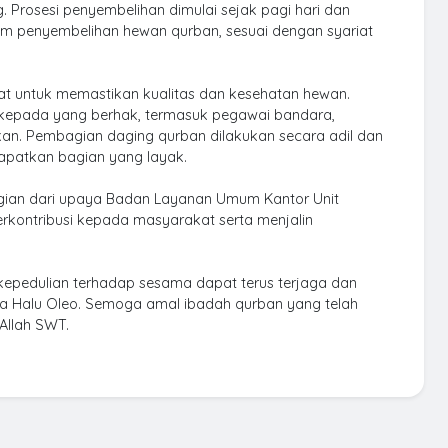
 Prosesi penyembelihan dimulai sejak pagi hari dan
am penyembelihan hewan qurban, sesuai dengan syariat
at untuk memastikan kualitas dan kesehatan hewan.
 kepada yang berhak, termasuk pegawai bandara,
an. Pembagian daging qurban dilakukan secara adil dan
apatkan bagian yang layak.
gian dari upaya Badan Layanan Umum Kantor Unit
erkontribusi kepada masyarakat serta menjalin
an kepedulian terhadap sesama dapat terus terjaga dan
ra Halu Oleo. Semoga amal ibadah qurban yang telah
Allah SWT.