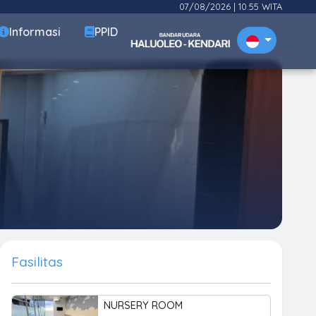
07/08/2026
|
10.55 WITA
Informasi
PPID
Fasilitas
NURSERY ROOM